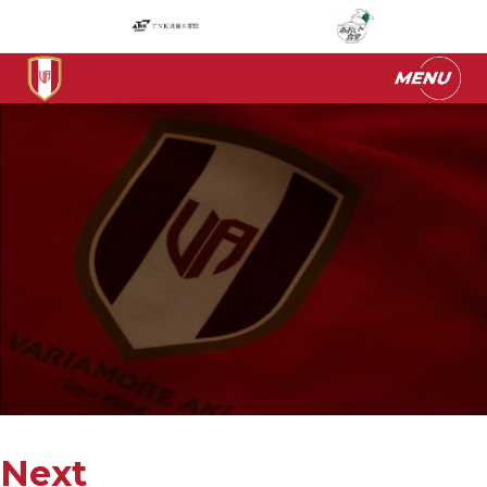
ヴァリアモーレ安芸
チーム集合写真
Next