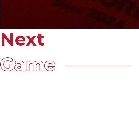
Next
チーム集合写真
Game