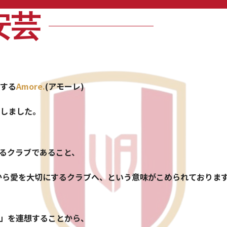
安芸
味する
Amore.
(アモーレ)
しました。
れるクラブであること、
」から愛を大切にするクラブへ、という意味がこめられておりま
」を連想することから、