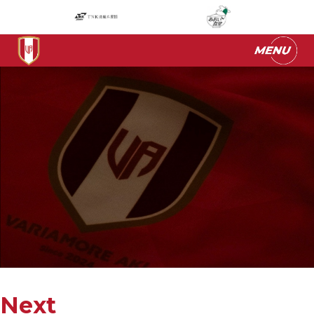
ヴァリアモーレ安芸
チーム集合写真
Next