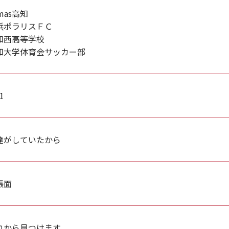
amas高知
浜ポラリスＦＣ
知西高等学校
知大学体育会サッカー部
1
達がしていたから
帳面
れから見つけます