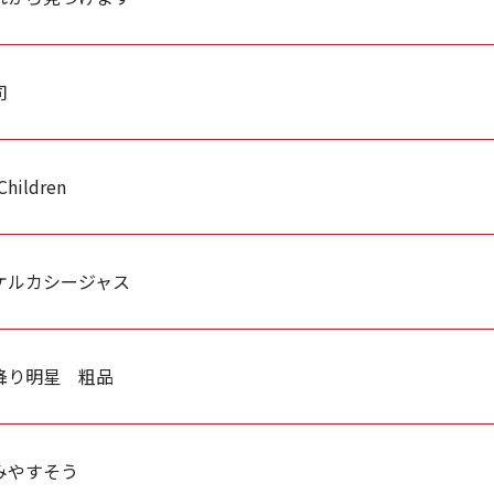
司
Children
ケルカシージャス
降り明星 粗品
みやすそう