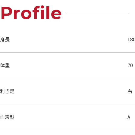
Profile
身長
18
体重
70
利き足
右
血液型
A