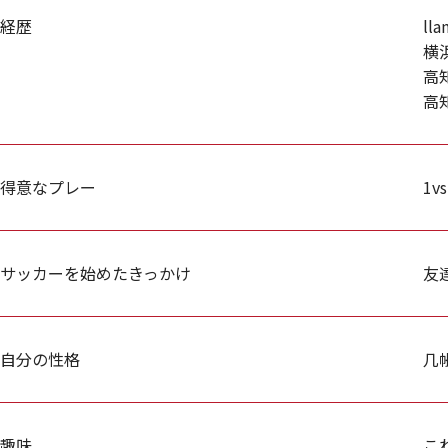
経歴
ll
横
高
高
得意なプレー
1vs
サッカーを始めたきっかけ
友
自分の性格
几
趣味
こ