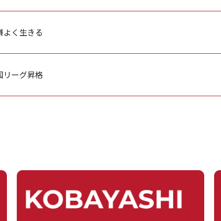
嫌よく生きる
国リーグ昇格