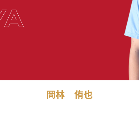
岡林 侑也