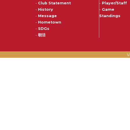
-
Club Statement
-
Player/Staff
-
History
-
Game
-
Message
Standings
-
Hometown
-
SDGs
-
朝活
V