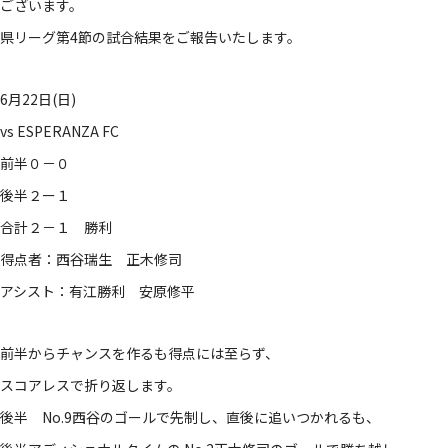
ございます。
県リーグ第4節の試合結果をご報告いたします。
6月22日(日)
vs ESPERANZA FC
前半０－０
後半２ー１
合計２－１ 勝利
得点者：西谷瑞生 正木修司
アシスト：有江勝利 安原修平
前半からチャンスを作るも得点には至らず、
スコアレスで折り返します。
後半 No.9西谷のゴールで先制し、直後に追いつかれるも、