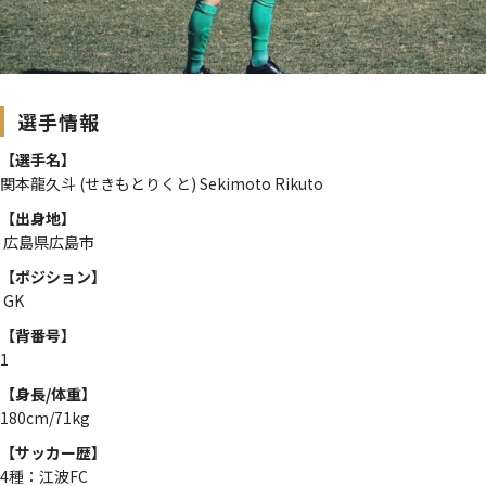
選手情報
【選手名】
関本龍久斗 (せきもとりくと) Sekimoto Rikuto
【出身地】
広島県広島市
【ポジション】
GK
【背番号】
1
【身長/体重】
180cm/71kg
【サッカー歴】
4種：江波FC