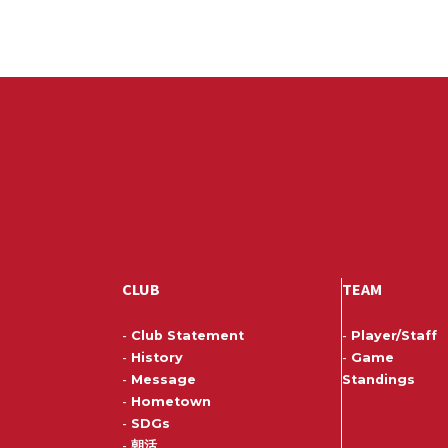
CLUB
TEAM
-
Club Statement
-
Player/Staff
-
History
-
Game
-
Message
Standings
-
Hometown
-
SDGs
-
朝活