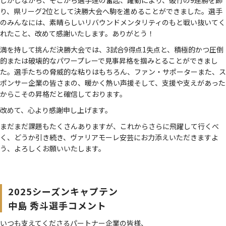
しかしながら、そこから選手達の奮起、躍動により、破竹の9連勝を飾
り、県リーグ2位として決勝大会へ駒を進めることができました。選手
のみんなには、素晴らしいリバウンドメンタリティのもと戦い抜いてく
れたこと、改めて感謝いたします。ありがとう！
満を持して挑んだ決勝大会では、3試合9得点1失点と、積極的かつ圧倒
的または破壊的なパワープレーで見事昇格を掴みとることができまし
た。選手たちの脅威的な粘りはもちろん、ファン・サポーターまた、ス
ポンサー企業の皆さまの、暖かく熱い声援そして、支援や支えがあった
からこその昇格だと確信しております。
改めて、心より感謝申し上げます。
まだまだ課題もたくさんありますが、これからさらに飛躍して行くべ
く、どうか引き続き、ヴァリアモーレ安芸にお力添えいただきますよ
う、よろしくお願いいたします。
2025シーズンキャプテン
中島 秀斗選手コメント
いつも支えてくださるパートナー企業の皆様、