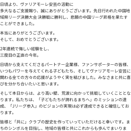
日頃より、ヴァリアモーレ安芸の活動に
多大なるご支援賜り、誠にありがとうございます。先日行われた中国地
域県リーグ決勝大会 決勝戦に勝利し、悲願の中国リーグ昇格を果たす
ことができました。
本当にありがとうございます。
そして、おめでとうございます。
2年連続で悔しい経験をし、
三度目の正直の今年。
日頃から支えてくださるパートナー企業様、ファンサポーターの皆様、
いつもパワーを与えてくれる子どもたち、そしてヴァリアモーレ安芸に
関わる全ての方々の応援がようやく実を結びました。みなさまと共に喜
びを分かち合いたいと思います。
そして本日からは、より高い壁、荒波に向かって挑戦していくこととな
ります。私たちは、「子どもたちが誇れるまちへ」のミッションの達
成、「Jリーグ参入」のビジョンの実現は必ず達成できると確信してお
ります。
皆様と「共に」クラブの歴史を作っていっていただけると幸いです。ま
ちのシンボルを目指し、地域の皆様と共にこれからも歩んでまいりま