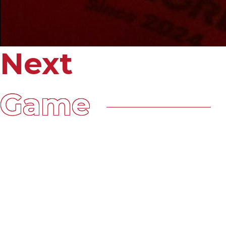
Next
チーム集合写真
Game