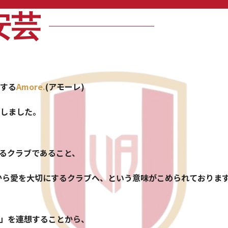
安芸
味する
Amore.
(アモーレ)
しました。
れるクラブであること、
」から愛を大切にするクラブへ、という意味がこめられておりま
」を連想することから、