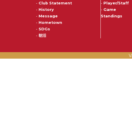
-
Club Statement
-
Player/Staff
-
History
-
Game
-
Message
Standings
-
Hometown
-
SDGs
-
朝活
V