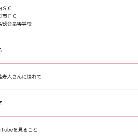
内ＳＣ
日市ＦＣ
島観音高等学校
る
藤寿人さんに憧れて
気
uTubeを見ること