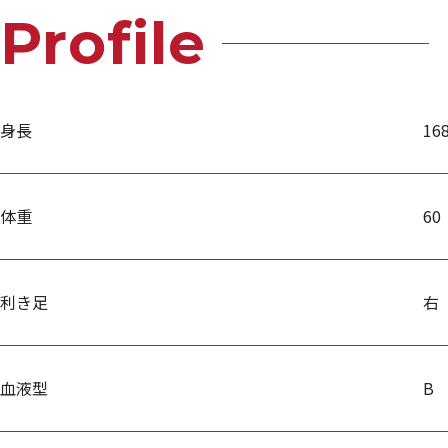
Profile
身長
16
体重
60
利き足
右
血液型
B