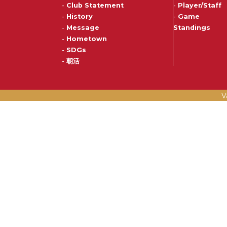
-
Club Statement
-
Player/Staff
-
History
-
Game
-
Message
Standings
-
Hometown
-
SDGs
-
朝活
V